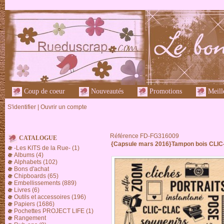
Coup de coeur
Nouveautés
Promotions
Meille
S'identifier
|
Ouvrir un compte
Référence FD-FG316009
CATALOGUE
{Capsule mars 2016}Tampon bois CLIC
-Les KITS de la Rue- (1)
Albums (4)
Alphabets (102)
Bons d'achat
Chipboards (65)
Embellissements (889)
Livres (6)
Outils et accessoires (196)
Papiers (1686)
Pochettes PROJECT LIFE (1)
Rangement