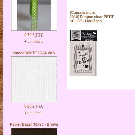
{Capsule mars
2016}Tampon clear PETIT
SELFIE - Florilèges
0,59 €
T.T.C
+ de détails
Bazzill WHITE / CANVAS
0,60 €
T.T.C
+ de détails
Papier Bazzil 30x30 - Brown