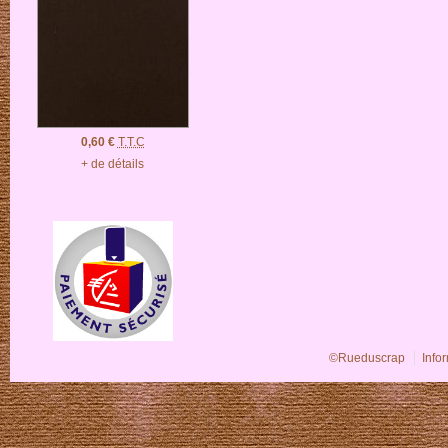
0,60 €
T.T.C
+ de détails
©Rueduscrap
Info