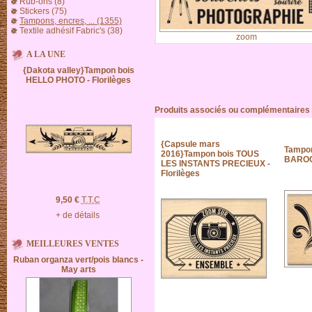
Rub-ons (8)
Stickers (75)
Tampons, encres, ... (1355)
Textile adhésif Fabric's (38)
zoom
A LA UNE
{Dakota valley}Tampon bois
HELLO PHOTO - Florilèges
Produits associés ou complémentaires
{Capsule mars
Tampo
2016}Tampon bois TOUS
BAROQU
LES INSTANTS PRECIEUX -
Florilèges
9,50 €
T.T.C
+ de détails
MEILLEURES VENTES
Ruban organza vert/pois blancs -
May arts