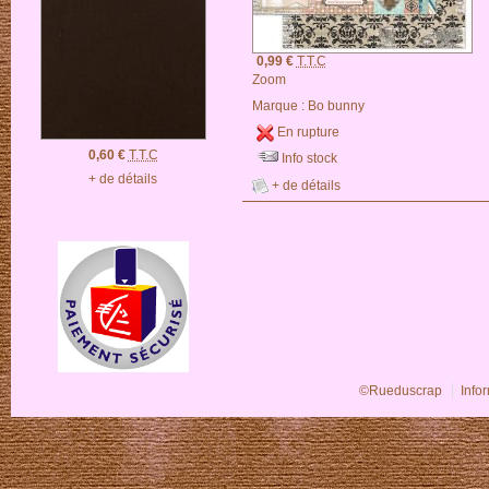
0,99 €
T.T.C
Zoom
Marque :
Bo bunny
En rupture
0,60 €
T.T.C
Info stock
+ de détails
+ de détails
©Rueduscrap
Info