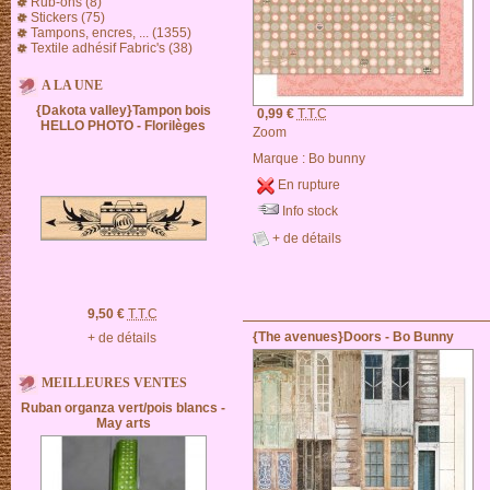
Rub-ons (8)
Stickers (75)
Tampons, encres, ... (1355)
Textile adhésif Fabric's (38)
A LA UNE
{Dakota valley}Tampon bois
0,99 €
T.T.C
HELLO PHOTO - Florilèges
Zoom
Marque :
Bo bunny
En rupture
Info stock
+ de détails
9,50 €
T.T.C
{The avenues}Doors - Bo Bunny
+ de détails
MEILLEURES VENTES
Ruban organza vert/pois blancs -
May arts