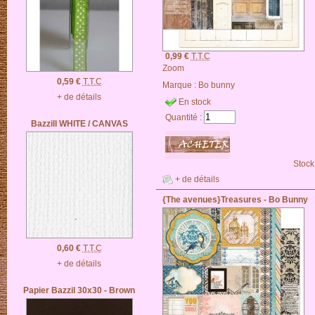
0,99 €
T.T.C
Zoom
0,59 €
T.T.C
Marque :
Bo bunny
+ de détails
En stock
Quantité :
Bazzill WHITE / CANVAS
Stock
+ de détails
{The avenues}Treasures - Bo Bunny
0,60 €
T.T.C
+ de détails
Papier Bazzil 30x30 - Brown