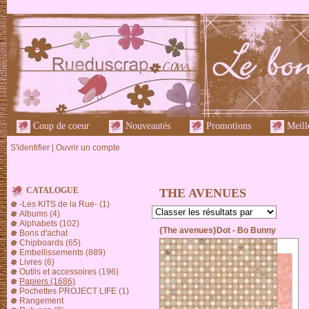
Coup de coeur
Nouveautés
Promotions
Meille
S'identifier
|
Ouvrir un compte
CATALOGUE
THE AVENUES
-Les KITS de la Rue- (1)
Albums (4)
Alphabets (102)
{The avenues}Dot - Bo Bunny
Bons d'achat
Chipboards (65)
Embellissements (889)
Livres (6)
Outils et accessoires (196)
Papiers (1686)
Pochettes PROJECT LIFE (1)
Rangement