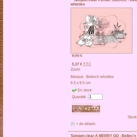
whistles
8,95 €
5,37 €
T.T.C
Zoom
Marque :
Belles'n whistles
6.5 x 9.5 cm
En stock
Quantité :
Stock
+ de détails
Tampon clear A MERRY GO - Belles'n