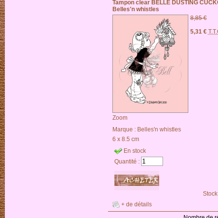
Tampon clear BELLE DUSTING CUCK
Belles'n whistles
8,85 €
5,31 €
T.T
Zoom
Marque :
Belles'n whistles
6 x 8.5 cm
En stock
Quantité :
Stock
+ de détails
Nombre de ré