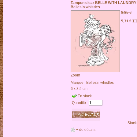
Tampon clear BELLE WITH LAUNDRY 
Belles'n whistles
8,85 €
5,31 €
T.
Zoom
Marque :
Belles'n whistles
6 x 8.5 cm
En stock
Quantité :
Stock
+ de détails