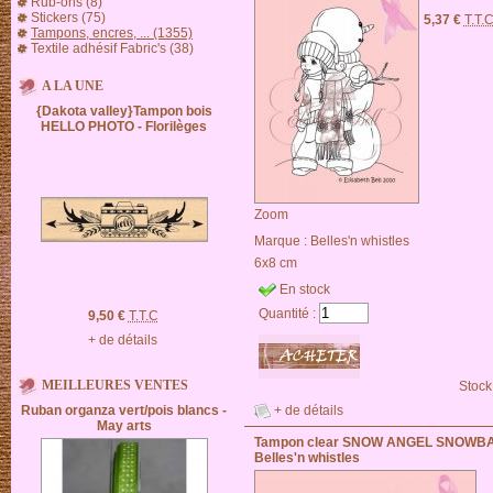
Rub-ons (8)
Stickers (75)
5,37 €
T.T.
Tampons, encres, ... (1355)
Textile adhésif Fabric's (38)
A LA UNE
{Dakota valley}Tampon bois
HELLO PHOTO - Florilèges
Zoom
Marque :
Belles'n whistles
6x8 cm
En stock
Quantité :
9,50 €
T.T.C
+ de détails
MEILLEURES VENTES
Stock
+ de détails
Ruban organza vert/pois blancs -
May arts
Tampon clear SNOW ANGEL SNOWBA
Belles'n whistles