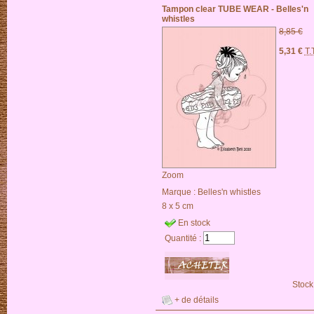
Tampon clear TUBE WEAR - Belles'n
whistles
8,85 €
5,31 €
T.
Zoom
Marque :
Belles'n whistles
8 x 5 cm
En stock
Quantité :
Stock
+ de détails