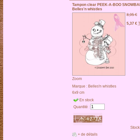
Tampon clear PEEK-A-BOO SNOWBA
Belles'n whistles
8,95 €
5,37 €
T
Zoom
Marque :
Belles'n whistles
6x9 cm
En stock
Quantité :
Stock
+ de détails