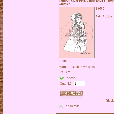
Tampon clear PRINCESS TALES - Bell
whistles
8,95 €
5,37 €
T.T.C
Zoom
Marque :
Belles'n whistles
5 x 8 cm
En stock
Quantité :
Stock
+ de détails