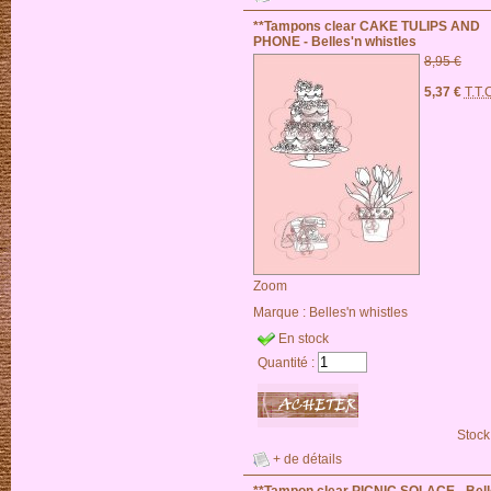
**Tampons clear CAKE TULIPS AND
PHONE - Belles'n whistles
8,95 €
5,37 €
T.T.
Zoom
Marque :
Belles'n whistles
En stock
Quantité :
Stock
+ de détails
**Tampon clear PICNIC SOLACE - Bell