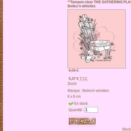
**Tampon clear THE GATHERING PLA
Belles'n whistles
8,95 €
5,37 €
T.T.C
Zoom
Marque :
Belles'n whistles
6 x 8 cm
En stock
Quantité :
Stock