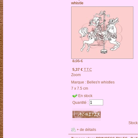
whistle
8,95 €
5,37 €
T.T.C
Zoom
Marque :
Belles'n whistles
7 x 7.5 cm
En stock
Quantité :
Stock
+ de détails