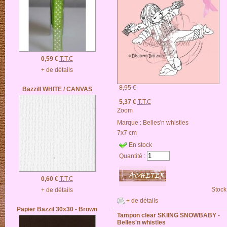
0,59 €
T.T.C
+ de détails
8,95 €
Bazzill WHITE / CANVAS
5,37 €
T.T.C
Zoom
Marque :
Belles'n whistles
7x7 cm
En stock
Quantité :
0,60 €
T.T.C
Stock
+ de détails
+ de détails
Papier Bazzil 30x30 - Brown
Tampon clear SKIING SNOWBABY -
Belles'n whistles