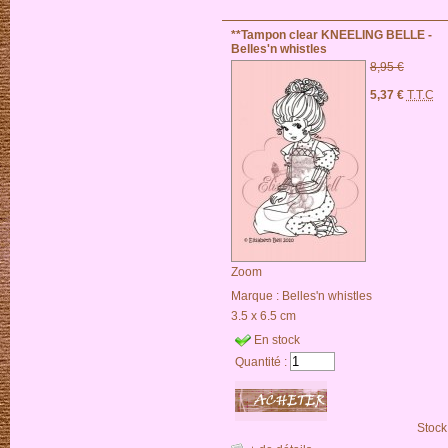
**Tampon clear KNEELING BELLE -
Belles'n whistles
8,95 €
5,37 €
T.T.C
Zoom
Marque :
Belles'n whistles
3.5 x 6.5 cm
En stock
Quantité :
Stock