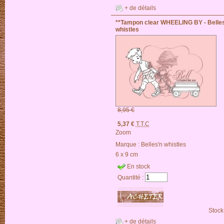
+ de détails
**Tampon clear WHEELING BY - Belle
whistles
8,95 €
5,37 €
T.T.C
Zoom
Marque :
Belles'n whistles
6 x 9 cm
En stock
Quantité :
Stock
+ de détails