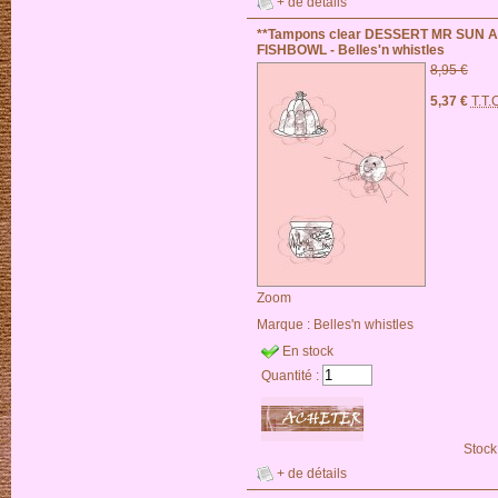
+ de détails
**Tampons clear DESSERT MR SUN 
FISHBOWL - Belles'n whistles
8,95 €
5,37 €
T.T.
Zoom
Marque :
Belles'n whistles
En stock
Quantité :
Stock
+ de détails