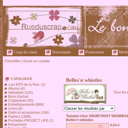
Coup de coeur
Nouveautés
Promotions
Meille
S'identifier
|
Ouvrir un compte
CATALOGUE
Belles'n whistles
-Les KITS de la Rue- (1)
Albums (4)
Tous les 
Alphabets (102)
Bons d'achat
Chipboards (65)
Embellissements (889)
Livres (6)
Outils et accessoires (196)
Tampon clear SNOW FIGHT SNOWBAB
Papiers (1686)
Belles'n whistles
Pochettes PROJECT LIFE (1)
Rangement
8,95 €