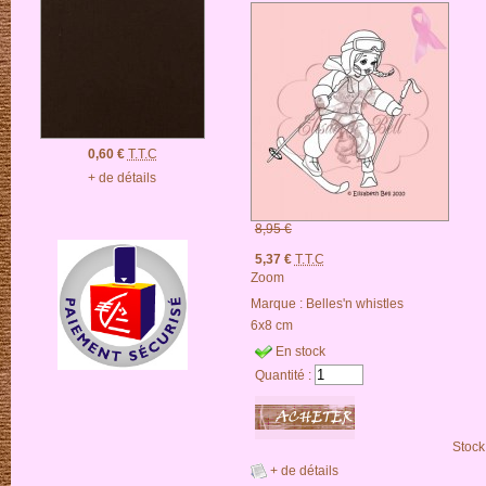
0,60 €
T.T.C
+ de détails
8,95 €
5,37 €
T.T.C
Zoom
Marque :
Belles'n whistles
6x8 cm
En stock
Quantité :
Stock
+ de détails