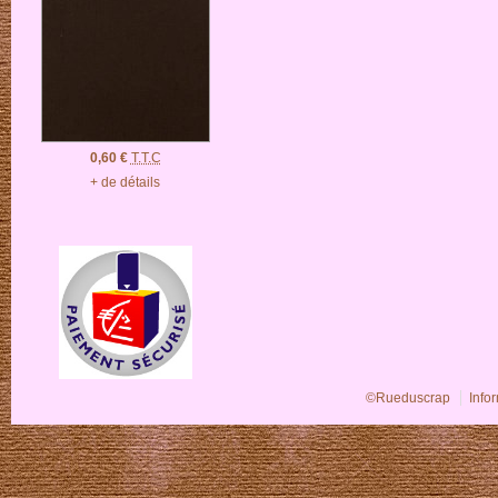
0,60 €
T.T.C
+ de détails
©Rueduscrap
Info