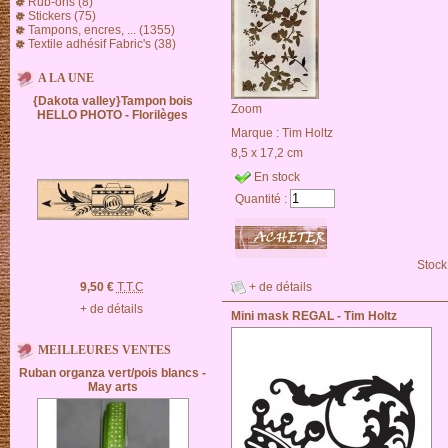
Rub-ons (8)
Stickers (75)
Tampons, encres, ... (1355)
Textile adhésif Fabric's (38)
A LA UNE
{Dakota valley}Tampon bois
Zoom
HELLO PHOTO - Florilèges
Marque :
Tim Holtz
8,5 x 17,2 cm
En stock
Quantité :
Stock
+ de détails
9,50 €
T.T.C
+ de détails
Mini mask REGAL - Tim Holtz
MEILLEURES VENTES
Ruban organza vert/pois blancs -
May arts