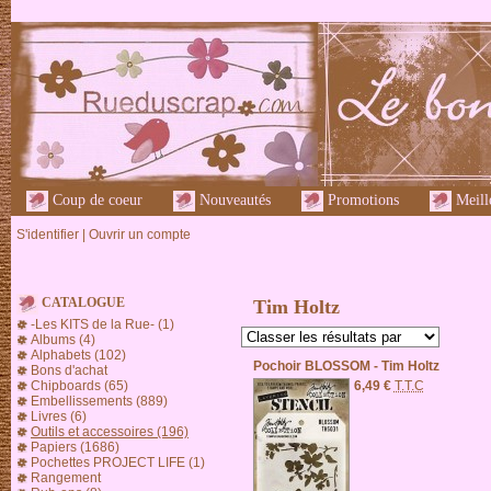
Coup de coeur
Nouveautés
Promotions
Meille
S'identifier
|
Ouvrir un compte
CATALOGUE
Tim Holtz
-Les KITS de la Rue- (1)
Albums (4)
Alphabets (102)
Pochoir BLOSSOM - Tim Holtz
Bons d'achat
6,49 €
T.T.C
Chipboards (65)
Embellissements (889)
Livres (6)
Outils et accessoires (196)
Papiers (1686)
Pochettes PROJECT LIFE (1)
Rangement