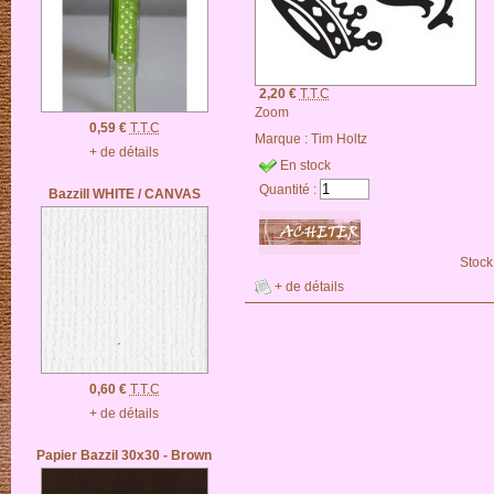
2,20 €
T.T.C
Zoom
0,59 €
T.T.C
Marque :
Tim Holtz
+ de détails
En stock
Quantité :
Bazzill WHITE / CANVAS
Stock
+ de détails
0,60 €
T.T.C
+ de détails
Papier Bazzil 30x30 - Brown