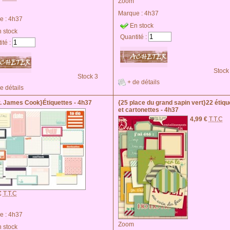
Zoom
Marque :
4h37
e :
4h37
En stock
 stock
Quantité :
ité :
Stock
Stock 3
+ de détails
e détails
v. James Cook}Étiquettes - 4h37
{25 place du grand sapin vert}22 étiqu
et cartonettes - 4h37
4,99 €
T.T.C
€
T.T.C
e :
4h37
Zoom
 stock