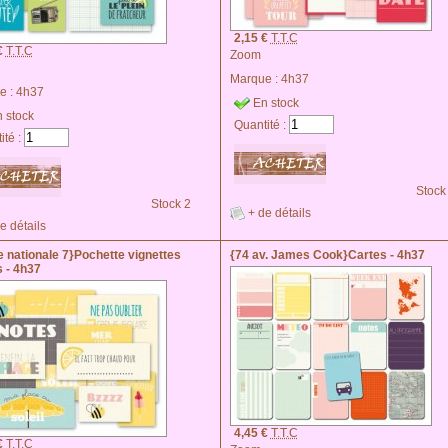
2,15 €
T.T.C
€
T.T.C
Zoom
Marque :
4h37
e :
4h37
En stock
 stock
Quantité :
ité :
Stock
Stock 2
+ de détails
e détails
 nationale 7}Pochette vignettes
{74 av. James Cook}Cartes - 4h37
 - 4h37
4,45 €
T.T.C
€
T.T.C