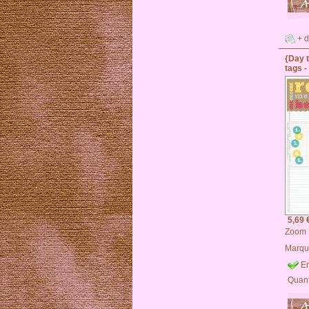
+ d
{Day 
tags -
5,69 
Zoom
Marqu
En
Quant