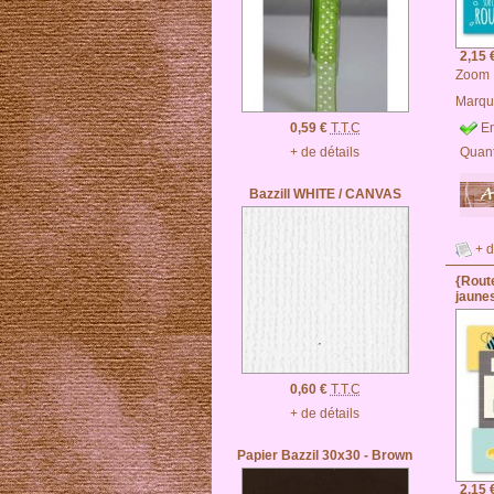
2,15 
Zoom
Marqu
En
0,59 €
T.T.C
Quant
+ de détails
Bazzill WHITE / CANVAS
+ d
{Route
jaunes
0,60 €
T.T.C
+ de détails
Papier Bazzil 30x30 - Brown
2,15 