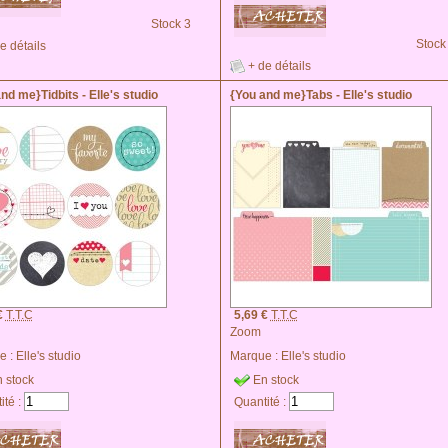
Stock 3
Stock
e détails
+ de détails
nd me}Tidbits - Elle's studio
{You and me}Tabs - Elle's studio
€
T.T.C
5,69 €
T.T.C
Zoom
e :
Elle's studio
Marque :
Elle's studio
 stock
En stock
ité :
Quantité :