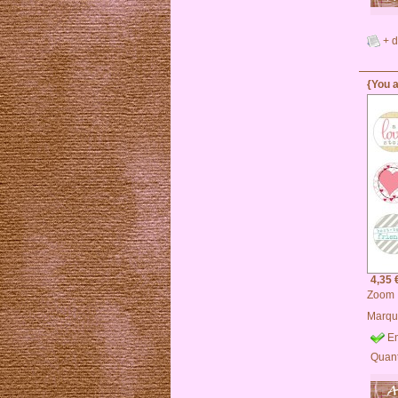
+ d
{You a
4,35 
Zoom
Marqu
En
Quant