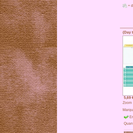
+ d
{Day t
5,69 
Zoom
Marqu
En
Quant