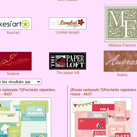
Lorelaï design
Kesi'art
Melissa Frances
The paper loft
Sultane
Autres
 nationale 7}Pochette vignettes
{Route nationale 7}Pochette vignettes
 - 4h37
roses - 4h37