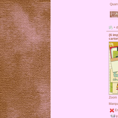
Quant
+ d
{6 im
carton
Zoom
Marqu
En
I