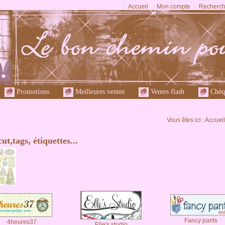
Accueil
Mon compte
Recherch
Promotions
Meilleures ventes
Ventes flash
Chèq
Vous êtes ici :
Accueil
ut,tags, étiquettes...
Fancy pants
4heures37
Elle's studio