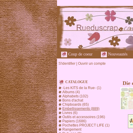
Coup de coeur
Nouveautés
S'identifier
|
Ouvrir un compte
CATALOGUE
Die c
-Les KITS de la Rue- (1)
Albums (4)
Alphabets (102)
Bons d'achat
Chipboards (65)
Embellissements (889)
Livres (6)
Outils et accessoires (196)
Papiers (1686)
Pochettes PROJECT LIFE (1)
Rangement