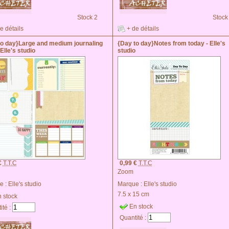
Stock 2
Stock
e détails
+ de détails
to day}Large and medium journaling
{Day to day}Notes from today - Elle's
 Elle's studio
studio
€
T.T.C
0,99 €
T.T.C
Zoom
e :
Elle's studio
Marque :
Elle's studio
7.5 x 15 cm
 stock
En stock
ité :
Quantité :