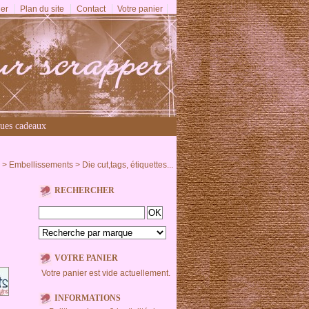
er
Plan du site
Contact
Votre panier
ues cadeaux
>
Embellissements
>
Die cut,tags, étiquettes...
RECHERCHER
VOTRE PANIER
Votre panier est vide actuellement.
INFORMATIONS