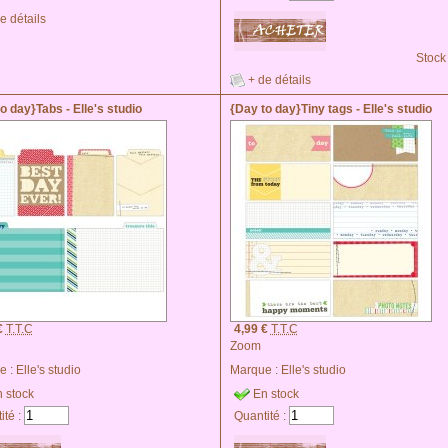
e détails
Stock
+ de détails
o day}Tabs - Elle's studio
{Day to day}Tiny tags - Elle's studio
€
T.T.C
4,99 €
T.T.C
Zoom
e :
Elle's studio
Marque :
Elle's studio
 stock
En stock
ité :
Quantité :