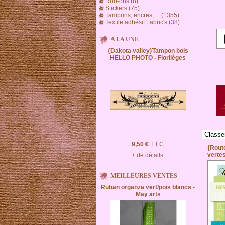
Rub-ons (8)
Stickers (75)
Tampons, encres, ... (1355)
Textile adhésif Fabric's (38)
A LA UNE
{Dakota valley}Tampon bois
HELLO PHOTO - Florilèges
9,50 €
T.T.C
{Route
vertes
+ de détails
MEILLEURES VENTES
Ruban organza vert/pois blancs -
May arts