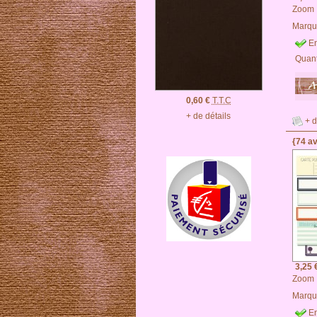
Zoom
Marqu
En
Quant
0,60 €
T.T.C
+ de détails
+ d
{74 a
3,25 
Zoom
Marqu
En