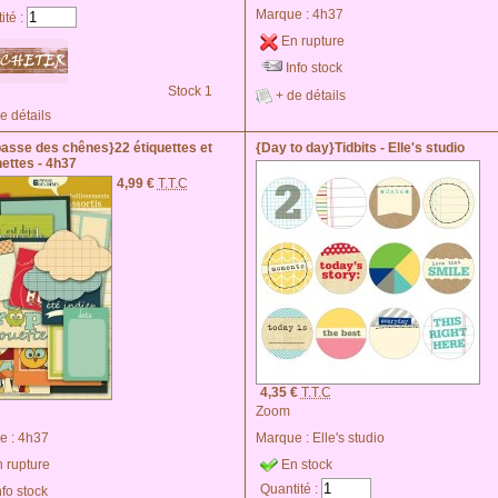
Marque :
4h37
ité :
En rupture
Info stock
Stock 1
+ de détails
e détails
passe des chênes}22 étiquettes et
{Day to day}Tidbits - Elle's studio
ettes - 4h37
4,99 €
T.T.C
4,35 €
T.T.C
Zoom
e :
4h37
Marque :
Elle's studio
 rupture
En stock
Quantité :
nfo stock