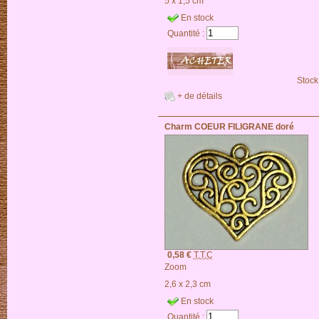
5 x 1,5 cm
En stock
Quantité :
Stock
+ de détails
Charm COEUR FILIGRANE doré
0,58 €
T.T.C
Zoom
2,6 x 2,3 cm
En stock
Quantité :