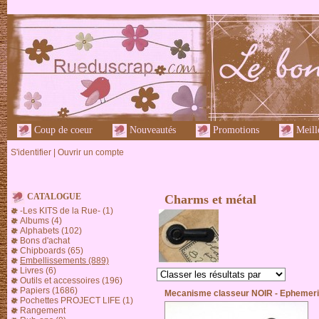
Coup de coeur
Nouveautés
Promotions
Meille
S'identifier
|
Ouvrir un compte
CATALOGUE
Charms et métal
-Les KITS de la Rue- (1)
Albums (4)
Alphabets (102)
Bons d'achat
Chipboards (65)
Embellissements (889)
Livres (6)
Outils et accessoires (196)
Papiers (1686)
Mecanisme classeur NOIR - Ephemer
Pochettes PROJECT LIFE (1)
Rangement