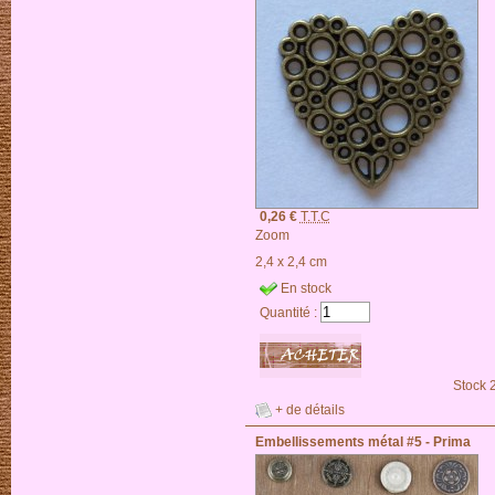
0,26 €
T.T.C
Zoom
2,4 x 2,4 cm
En stock
Quantité :
Stock 
+ de détails
Embellissements métal #5 - Prima