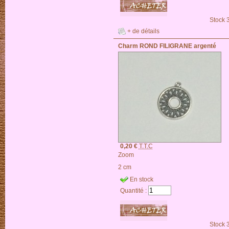
Stock 
+ de détails
Charm ROND FILIGRANE argenté
0,20 €
T.T.C
Zoom
2 cm
En stock
Quantité :
Stock 