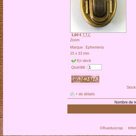
1,60 €
T.T.C
Zoom
Marque :
Ephemeria
25 x 33 mm
En stock
Quantité :
Stock
+ de détails
Nombre de ré
©Rueduscrap
Info