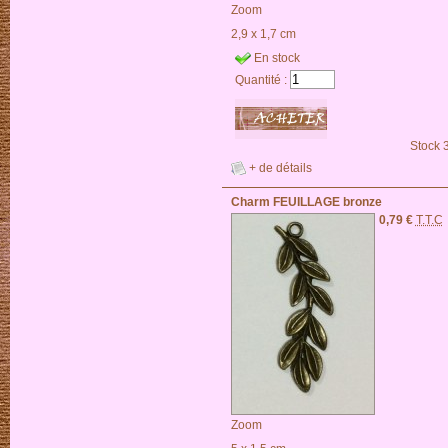
Zoom
2,9 x 1,7 cm
En stock
Quantité :
Stock 
+ de détails
Charm FEUILLAGE bronze
0,79 €
T.T.C
Zoom