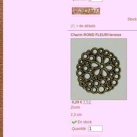
Stock
+ de détails
Charm ROND FLEURI bronze
0,29 €
T.T.C
Zoom
2,3 cm
En stock
Quantité :