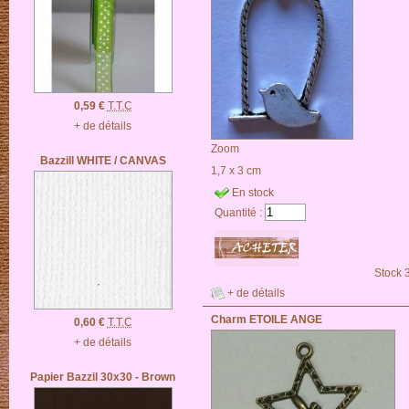
0,59 €
T.T.C
+ de détails
Zoom
Bazzill WHITE / CANVAS
1,7 x 3 cm
En stock
Quantité :
Stock 
+ de détails
Charm ETOILE ANGE
0,60 €
T.T.C
+ de détails
Papier Bazzil 30x30 - Brown