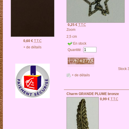
0,25 €
T.T.C
Zoom
2,5 cm
0,60 €
T.T.C
En stock
+ de détails
Quantité :
Stock 
+ de détails
Charm GRANDE PLUME bronze
0,99 €
T.T.C