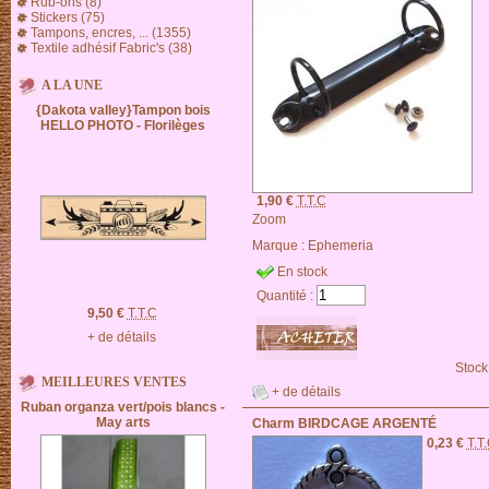
Rub-ons (8)
Stickers (75)
Tampons, encres, ... (1355)
Textile adhésif Fabric's (38)
A LA UNE
{Dakota valley}Tampon bois
HELLO PHOTO - Florilèges
1,90 €
T.T.C
Zoom
Marque :
Ephemeria
En stock
Quantité :
9,50 €
T.T.C
+ de détails
Stock
MEILLEURES VENTES
+ de détails
Ruban organza vert/pois blancs -
May arts
Charm BIRDCAGE ARGENTÉ
0,23 €
T.T