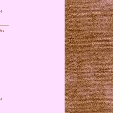
 4
isy
 4