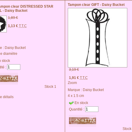
Tampon clear GIFT - Daisy Bucket
tampon clear DISTRESSED STAR
 - Daisy Bucket
1,89 €
1,13 €
T.T.C
e :
Daisy Bucket
de diamètre
 stock
ité :
3,19 €
1,91 €
T.T.C
Zoom
Stock 1
Marque :
Daisy Bucket
4 x 1.5 cm
e détails
En stock
Quantité :
Stock