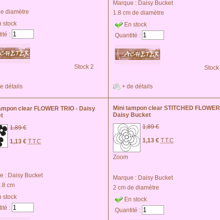
Marque :
Daisy Bucket
de diamètre
1.8 cm de diamètre
 stock
En stock
ité :
Quantité :
Stock 2
Stock
e détails
+ de détails
Mini tampon clear STITCHED FLOWER
tampon clear FLOWER TRIO - Daisy
Daisy Bucket
t
1,89 €
1,89 €
1,13 €
T.T.C
1,13 €
T.T.C
Zoom
e :
Daisy Bucket
Marque :
Daisy Bucket
1.8 cm
2 cm de diamètre
 stock
En stock
ité :
Quantité :