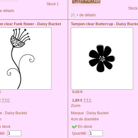
Stock 1
Stock
e détails
+ de détails
n clear Funk flower - Daisy Bucket
Tampon clear Buttercup - Daisy Bucke
€
3,15 €
€
T.T.C
1,89 €
T.T.C
Zoom
e :
Daisy Bucket
Marque :
Daisy Bucket
m
4cm de diamètre
 stock
En stock
ité :
Quantité :