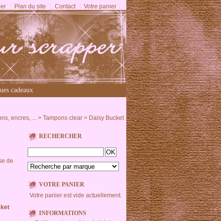
er
Plan du site
Contact
Votre panier
ues cadeaux
s, encres, ...
>
Tampons clear
>
Daisy Bucket
RECHERCHER
se de
VOTRE PANIER
Votre panier est vide actuellement.
cket
INFORMATIONS