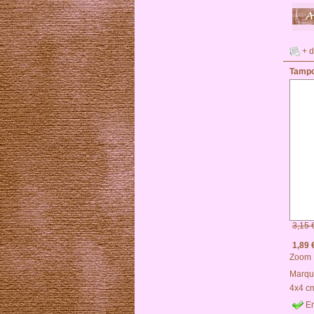
+ d
Tampo
3,15 
1,89 
Zoom
Marqu
4x4 c
En