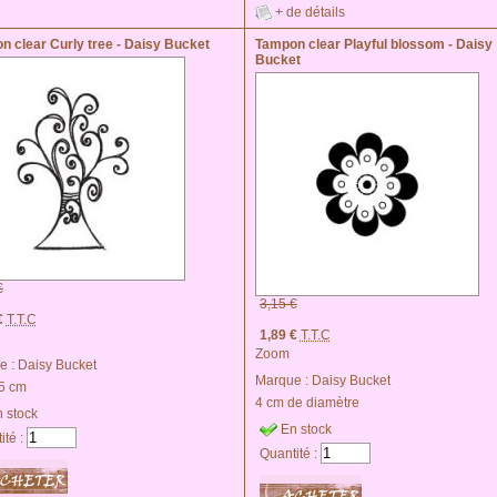
+ de détails
n clear Curly tree - Daisy Bucket
Tampon clear Playful blossom - Daisy
Bucket
€
3,15 €
€
T.T.C
1,89 €
T.T.C
Zoom
e :
Daisy Bucket
Marque :
Daisy Bucket
.5 cm
4 cm de diamètre
 stock
En stock
ité :
Quantité :