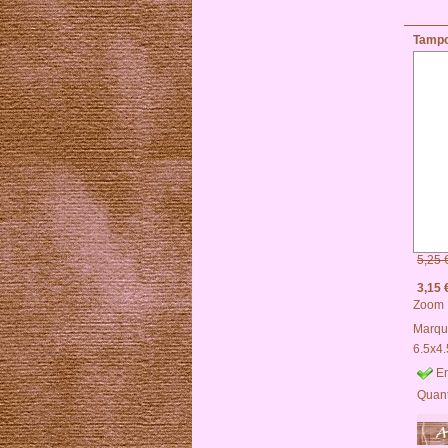
Tampo
5,25 
3,15 
Zoom
Marqu
6.5x4
En
Quant