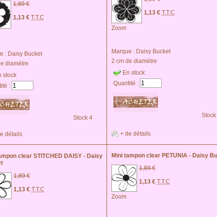
1,89 €
1,13 €
T.T.C
1,13 €
T.T.C
Zoom
Marque :
Daisy Bucket
e :
Daisy Bucket
2 cm de diamètre
de diamètre
En stock
 stock
Quantité :
ité :
Stock
Stock 4
+ de détails
e détails
Mini tampon clear PETUNIA - Daisy B
tampon clear STITCHED DAISY - Daisy
t
1,89 €
1,89 €
1,13 €
T.T.C
1,13 €
T.T.C
Zoom