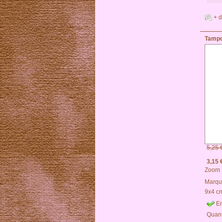
+ d
Tampo
5,25 
3,15 
Zoom
Marqu
9x4 c
En
Quant