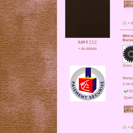
+ d
Mini 
Bucke
0,60 €
T.T.C
+ de détails
Zoom
Marqu
2 cm 
En
Quant
+ d