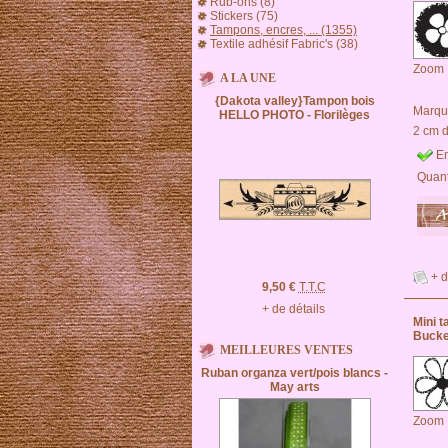
Rub-ons (8)
Stickers (75)
Tampons, encres, ... (1355)
Textile adhésif Fabric's (38)
Zoom
A LA UNE
{Dakota valley}Tampon bois
Marqu
HELLO PHOTO - Florilèges
2 cm 
En
Quant
+ d
9,50 €
T.T.C
+ de détails
Mini 
Bucke
MEILLEURES VENTES
Ruban organza vert/pois blancs -
May arts
Zoom