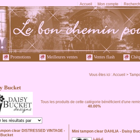
Accueil
Mon compte
Recherch
Promotions
Meilleures ventes
Ventes flash
Chèq
Vous êtes ici :
Accueil
>
Tampon
y Bucket
Tous les produits de cette catégorie bénéficient d'une remi
40.00%
tampon clear DISTRESSED VINTAGE -
Mini tampon clear DAHLIA - Daisy Bu
 Bucket
1,89 €