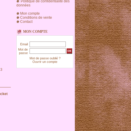
Politique de confidentialité des
données
Mon compte
Conditions de vente
Contact
MON COMPTE
Email
Mot de
passe
Mot de passe oublié ?
Ouvrir un compte
 3
ucket