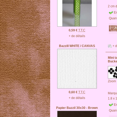
2 cm 
En
Quant
0,59 €
T.T.C
+ de détails
+ d
Bazzill WHITE / CANVAS
Mini 
Bucke
Zoom
0,60 €
T.T.C
Marqu
+ de détails
1.8 x 
En
Papier Bazzil 30x30 - Brown
Quant