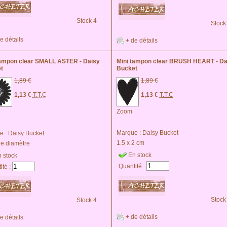
Stock 4
Stock
e détails
+ de détails
tampon clear SMALL ASTER - Daisy
Mini tampon clear BRUSH HEART - Da
t
Bucket
1,89 €
1,89 €
1,13 €
T.T.C
1,13 €
T.T.C
Zoom
Marque :
Daisy Bucket
e :
Daisy Bucket
1.5 x 2 cm
de diamètre
En stock
 stock
Quantité :
ité :
Stock
Stock 4
+ de détails
e détails