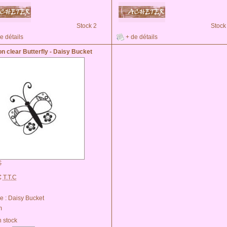
Stock 2
Stock
e détails
+ de détails
n clear Butterfly - Daisy Bucket
€
€
T.T.C
e :
Daisy Bucket
m
 stock