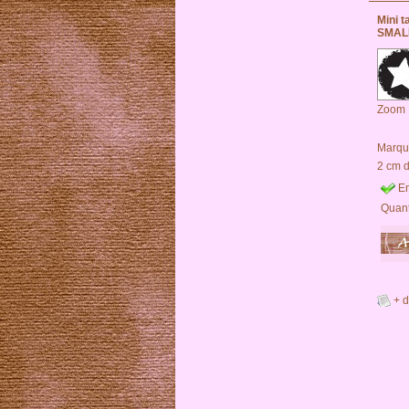
Mini 
SMALL
Zoom
Marqu
2 cm 
En
Quant
+ d