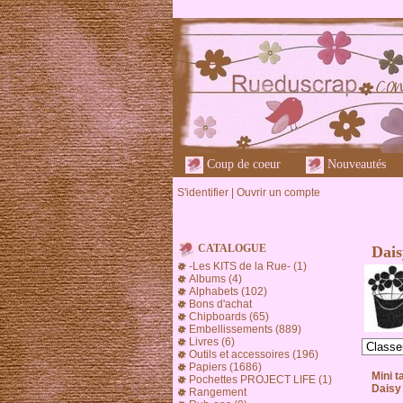
Coup de coeur
Nouveautés
S'identifier
|
Ouvrir un compte
CATALOGUE
Dais
-Les KITS de la Rue- (1)
Albums (4)
Alphabets (102)
Bons d'achat
Chipboards (65)
Embellissements (889)
Livres (6)
Outils et accessoires (196)
Papiers (1686)
Mini 
Pochettes PROJECT LIFE (1)
Daisy
Rangement