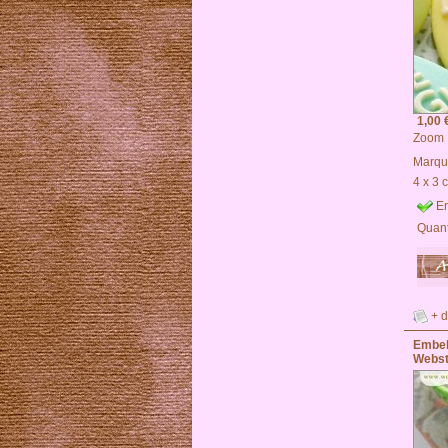
1,00 
Zoom
Marqu
4 x 3 
En
Quant
+ d
Embel
Webst