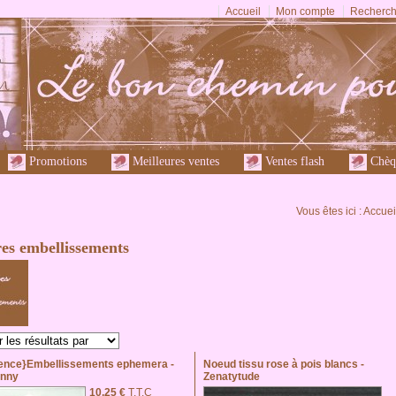
Accueil
Mon compte
Recherch
Promotions
Meilleures ventes
Ventes flash
Chèq
Vous êtes ici :
Accuei
es embellissements
ence}Embellissements ephemera -
Noeud tissu rose à pois blancs -
nny
Zenatytude
10,25 €
T.T.C