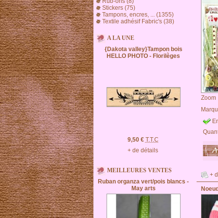
Rub-ons (8)
Stickers (75)
Tampons, encres, ... (1355)
Textile adhésif Fabric's (38)
A LA UNE
{Dakota valley}Tampon bois
HELLO PHOTO - Florilèges
Zoom
Marqu
En
Quant
9,50 €
T.T.C
+ de détails
MEILLEURES VENTES
+ d
Ruban organza vert/pois blancs -
May arts
Noeud 