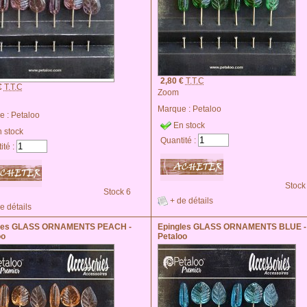
2,80 €
T.T.C
€
T.T.C
Zoom
Marque :
Petaloo
e :
Petaloo
En stock
 stock
Quantité :
ité :
Stock
Stock 6
+ de détails
e détails
gles GLASS ORNAMENTS PEACH -
Epingles GLASS ORNAMENTS BLUE -
oo
Petaloo