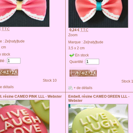
€
T.T.C
0,24 €
T.T.C
Zoom
e :
Ze[naty]tude
Marque :
Ze[naty]tude
2 cm
3,5 x 2 cm
 stock
En stock
ité :
Quantité :
Stock 10
Stock 
e détails
+ de détails
l. résine CAMEO PINK LLL - Webster
Embell. résine CAMEO GREEN LLL -
Webster