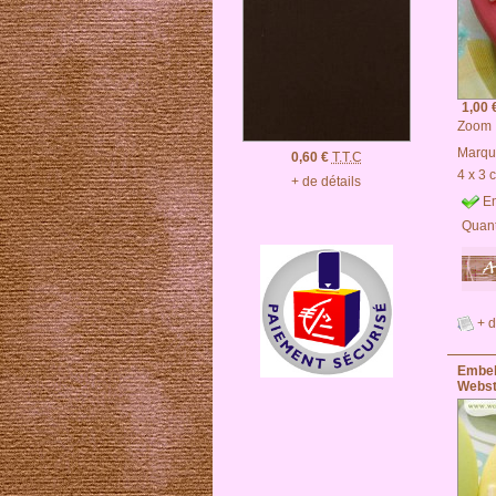
1,00 
Zoom
Marqu
0,60 €
T.T.C
4 x 3 
+ de détails
En
Quant
+ d
Embel
Webst