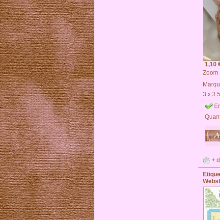
1,10 
Zoom
Marqu
3 x 3.
En
Quant
+ d
Etiqu
Webst