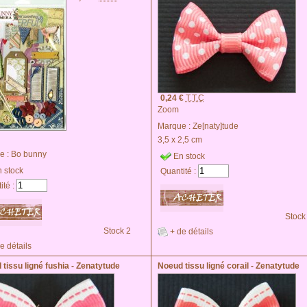
0,24 €
T.T.C
Zoom
Marque :
Ze[naty]tude
3,5 x 2,5 cm
e :
Bo bunny
En stock
 stock
Quantité :
ité :
Stock
Stock 2
+ de détails
e détails
tissu ligné fushia - Zenatytude
Noeud tissu ligné corail - Zenatytude