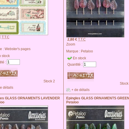
€
T.T.C
2,80 €
T.T.C
Zoom
e :
Webster's pages
Marque :
Petaloo
 stock
En stock
ité :
Quantité :
Stock 2
Stock
e détails
+ de détails
gles GLASS ORNAMENTS LAVENDER
Epingles GLASS ORNAMENTS GREEN
loo
Petaloo