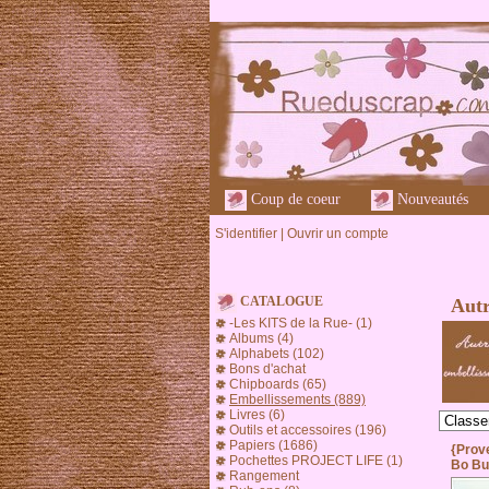
Coup de coeur
Nouveautés
S'identifier
|
Ouvrir un compte
CATALOGUE
Autr
-Les KITS de la Rue- (1)
Albums (4)
Alphabets (102)
Bons d'achat
Chipboards (65)
Embellissements (889)
Livres (6)
Outils et accessoires (196)
Papiers (1686)
{Prov
Pochettes PROJECT LIFE (1)
Bo Bu
Rangement