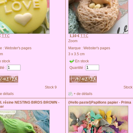
€
T.T.C
1,10 €
T.T.C
Zoom
e :
Webster's pages
Marque :
Webster's pages
cm
3 x 3.5 cm
 stock
En stock
ité :
Quantité :
Stock 9
Stock
e détails
+ de détails
l. résine NESTING BIRDS BROWN -
{Hello pastel}Papillons papier - Prima
er