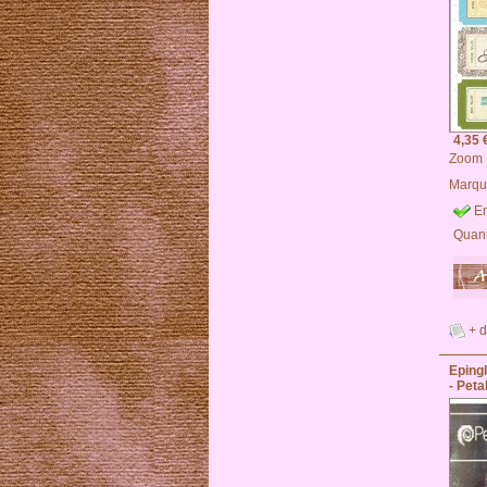
4,35 
Zoom
Marqu
En
Quant
+ d
Epin
- Peta