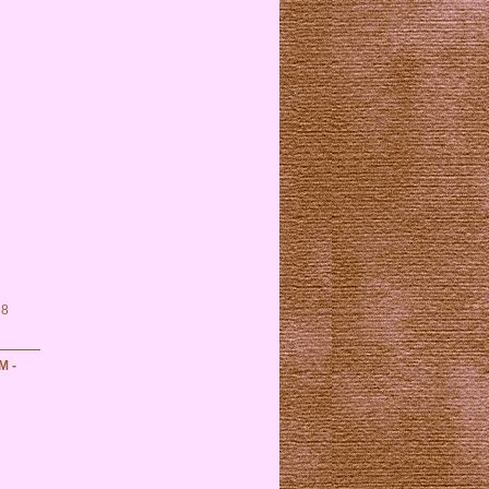
 8
M -