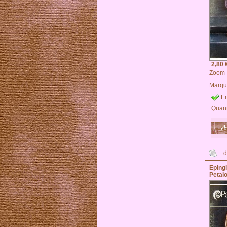
2,80 
Zoom
Marqu
En
Quant
+ d
Epin
Petal