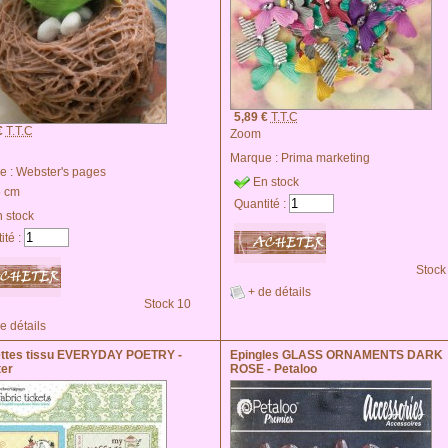
5,89 €
T.T.C
€
T.T.C
Zoom
Marque :
Prima marketing
e :
Webster's pages
En stock
5 cm
Quantité :
 stock
ité :
Stock
+ de détails
Stock 10
e détails
ettes tissu EVERYDAY POETRY -
Epingles GLASS ORNAMENTS DARK
er
ROSE - Petaloo