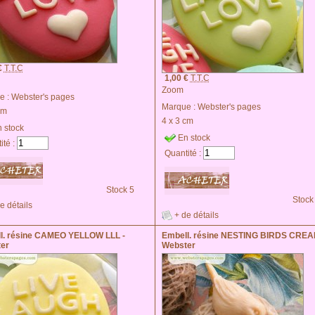
€
T.T.C
1,00 €
T.T.C
Zoom
e :
Webster's pages
Marque :
Webster's pages
cm
4 x 3 cm
 stock
En stock
ité :
Quantité :
Stock 5
Stock
e détails
+ de détails
l. résine CAMEO YELLOW LLL -
Embell. résine NESTING BIRDS CREA
er
Webster