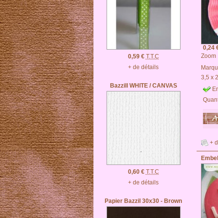
0,24 
Zoom
0,59 €
T.T.C
+ de détails
Marqu
3,5 x 
Bazzill WHITE / CANVAS
En
Quant
+ d
Embel
0,60 €
T.T.C
+ de détails
Papier Bazzil 30x30 - Brown