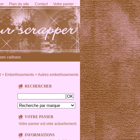
er
Plan du site
Contact
Votre panier
ues cadeaux
l
>
Embellissements
>
Autres embellissements
RECHERCHER
VOTRE PANIER
Votre panier est vide actuellement.
INFORMATIONS