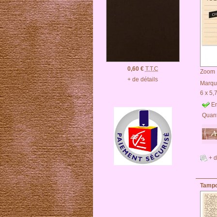
0,60 €
T.T.C
Zoom
+ de détails
Marqu
6 x 5,
En
Quant
+ d
Tampo