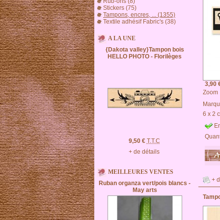
Rub-ons (8)
Stickers (75)
Tampons, encres, ... (1355)
Textile adhésif Fabric's (38)
A LA UNE
{Dakota valley}Tampon bois
HELLO PHOTO - Florilèges
3,90 
Zoom
Marqu
6 x 2 
En
Quant
9,50 €
T.T.C
+ de détails
MEILLEURES VENTES
+ d
Ruban organza vert/pois blancs -
May arts
Tampo