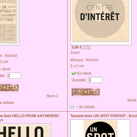
5,90 €
T.T.C
Zoom
e :
Kesi'art
Marque :
Kesi'art
,5 cm
5 x 5 cm
 stock
En stock
ité :
Quantité :
Stock 2
Stock
e détails
+ de détails
on bois HELLO FROM ANYWHERE -
Tampon bois UN SPOT PARFAIT - Kesi'
rt