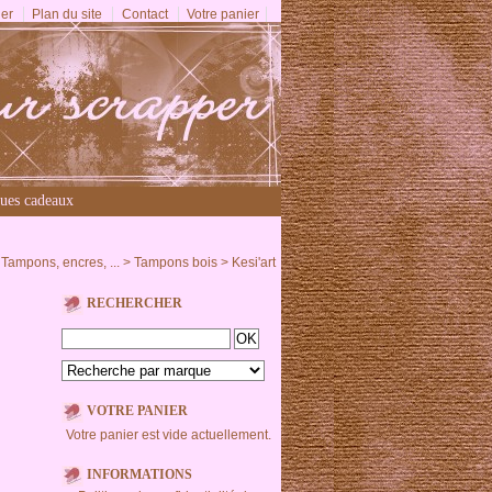
er
Plan du site
Contact
Votre panier
ues cadeaux
>
Tampons, encres, ...
>
Tampons bois
>
Kesi'art
RECHERCHER
VOTRE PANIER
Votre panier est vide actuellement.
INFORMATIONS