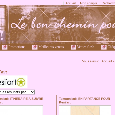
Accueil
Mon compte
Recherch
Promotions
Meilleures ventes
Ventes flash
Chèq
Vous êtes ici :
Accueil
'art
n bois ITINÉRAIRE À SUIVRE -
Tampon bois EN PARTANCE POUR -
rt
Kesi'art