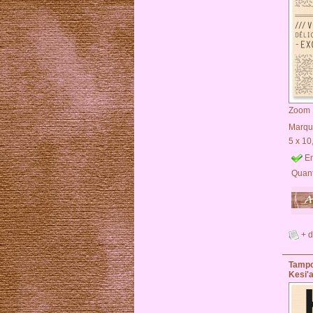
Zoom
Marqu
5 x 10
En
Quant
+ d
Tamp
Kesi'a