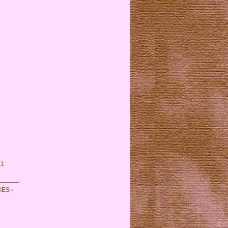
 1
ES -