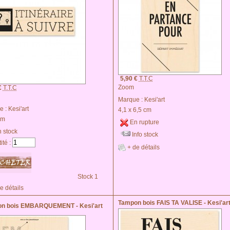
5,90 €
T.T.C
Zoom
€
T.T.C
Marque :
Kesi'art
e :
Kesi'art
4,1 x 6,5 cm
cm
En rupture
 stock
Info stock
ité :
+ de détails
Stock 1
e détails
Tampon bois FAIS TA VALISE - Kesi'ar
n bois EMBARQUEMENT - Kesi'art