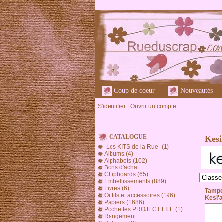
Coup de coeur
Nouveautés
S'identifier
|
Ouvrir un compte
CATALOGUE
Kesi
-Les KITS de la Rue- (1)
Albums (4)
Alphabets (102)
Bons d'achat
Chipboards (65)
Embellissements (889)
Livres (6)
Tampo
Outils et accessoires (196)
Kesi'a
Papiers (1686)
Pochettes PROJECT LIFE (1)
Rangement