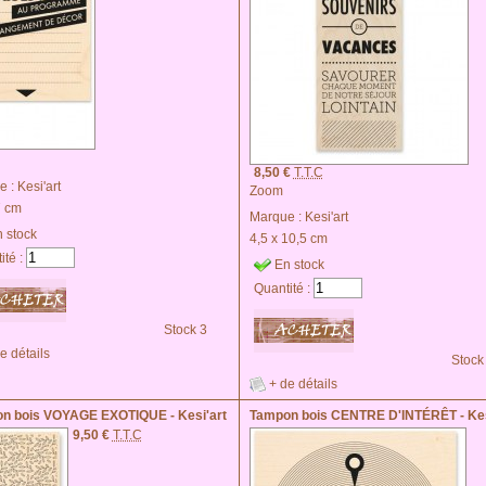
8,50 €
T.T.C
e :
Kesi'art
Zoom
7 cm
Marque :
Kesi'art
 stock
4,5 x 10,5 cm
ité :
En stock
Quantité :
Stock 3
e détails
Stock
+ de détails
n bois VOYAGE EXOTIQUE - Kesi'art
Tampon bois CENTRE D'INTÉRÊT - Kes
9,50 €
T.T.C