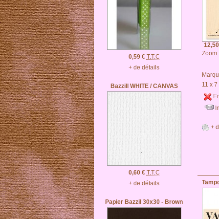
12,50
Zoom
0,59 €
T.T.C
+ de détails
Marqu
11 x 7
Bazzill WHITE / CANVAS
En
I
+ d
0,60 €
T.T.C
Tampo
+ de détails
Papier Bazzil 30x30 - Brown