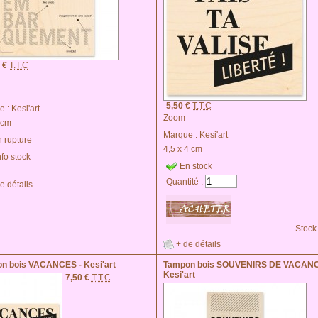
 €
T.T.C
5,50 €
T.T.C
e :
Kesi'art
Zoom
 cm
Marque :
Kesi'art
 rupture
4,5 x 4 cm
nfo stock
En stock
Quantité :
e détails
Stock
+ de détails
n bois VACANCES - Kesi'art
Tampon bois SOUVENIRS DE VACANC
Kesi'art
7,50 €
T.T.C