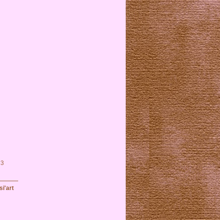
 3
i'art