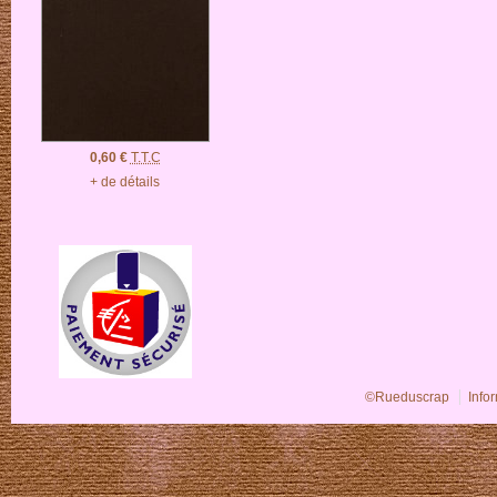
0,60 €
T.T.C
+ de détails
©Rueduscrap
Info