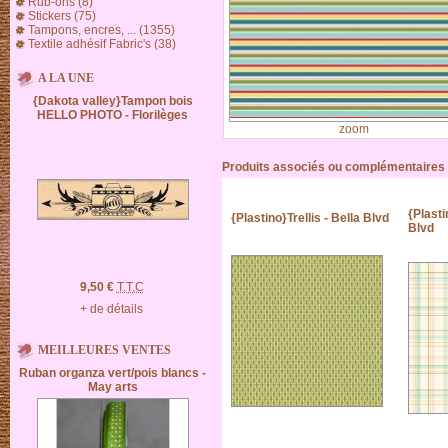
Rub-ons (8)
Stickers (75)
Tampons, encres, ... (1355)
Textile adhésif Fabric's (38)
A LA UNE
{Dakota valley}Tampon bois
HELLO PHOTO - Florilèges
zoom
Produits associés ou complémentaires
{Plast
{Plastino}Trellis - Bella Blvd
Blvd
9,50 €
T.T.C
+ de détails
MEILLEURES VENTES
Ruban organza vert/pois blancs -
May arts