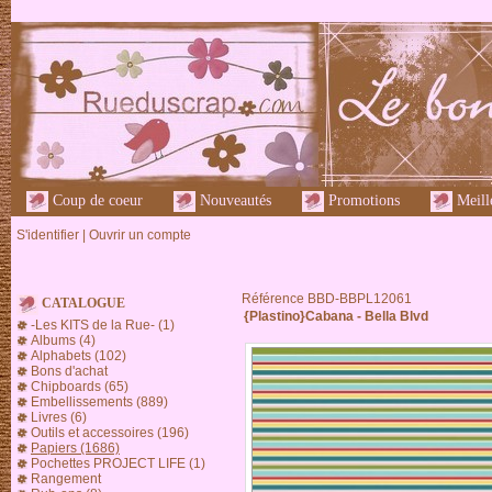
Coup de coeur
Nouveautés
Promotions
Meille
S'identifier
|
Ouvrir un compte
Référence BBD-BBPL12061
CATALOGUE
{Plastino}Cabana - Bella Blvd
-Les KITS de la Rue- (1)
Albums (4)
Alphabets (102)
Bons d'achat
Chipboards (65)
Embellissements (889)
Livres (6)
Outils et accessoires (196)
Papiers (1686)
Pochettes PROJECT LIFE (1)
Rangement